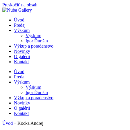
Preskočiť na obsah
Úvod
Predaj
Výskum
Výskum
Igor Ďurišin
Výkup a poradenstvo
Novinky
O galérii
Kontakt
Úvod
Predaj
Výskum
Výskum
Igor Ďurišin
Výkup a poradenstvo
Novinky
O galérii
Kontakt
Úvod
–
Kocka Andrej