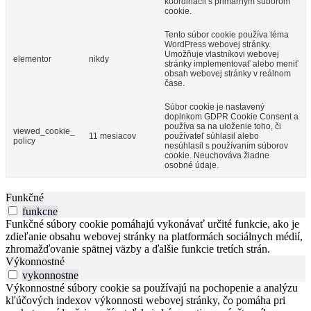
koordinácii s primárnym súborom
cookie.
Tento súbor cookie používa téma
WordPress webovej stránky.
Umožňuje vlastníkovi webovej
elementor
nikdy
stránky implementovať alebo meniť
obsah webovej stránky v reálnom
čase.
Súbor cookie je nastavený
doplnkom GDPR Cookie Consent a
používa sa na uloženie toho, či
viewed_cookie_
11 mesiacov
používateľ súhlasil alebo
policy
nesúhlasil s používaním súborov
cookie. Neuchováva žiadne
osobné údaje.
Funkčné
funkcne
Funkčné súbory cookie pomáhajú vykonávať určité funkcie, ako je
zdieľanie obsahu webovej stránky na platformách sociálnych médií,
zhromažďovanie spätnej väzby a ďalšie funkcie tretích strán.
Výkonnostné
vykonnostne
Výkonnostné súbory cookie sa používajú na pochopenie a analýzu
kľúčových indexov výkonnosti webovej stránky, čo pomáha pri