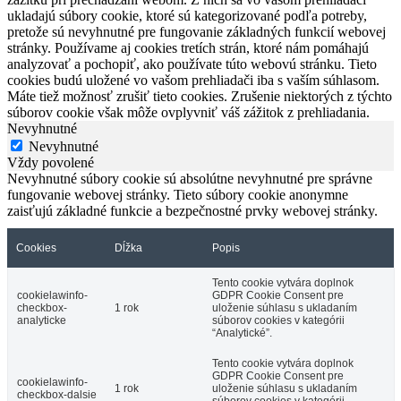
ukladajú súbory cookie, ktoré sú kategorizované podľa potreby,
pretože sú nevyhnutné pre fungovanie základných funkcií webovej
stránky. Používame aj cookies tretích strán, ktoré nám pomáhajú
analyzovať a pochopiť, ako používate túto webovú stránku. Tieto
cookies budú uložené vo vašom prehliadači iba s vaším súhlasom.
Máte tiež možnosť zrušiť tieto cookies. Zrušenie niektorých z týchto
súborov cookie však môže ovplyvniť váš zážitok z prehliadania.
Nevyhnutné
Nevyhnutné
Vždy povolené
Nevyhnutné súbory cookie sú absolútne nevyhnutné pre správne
fungovanie webovej stránky. Tieto súbory cookie anonymne
zaisťujú základné funkcie a bezpečnostné prvky webovej stránky.
Cookies
Dĺžka
Popis
Tento cookie vytvára doplnok
cookielawinfo-
GDPR Cookie Consent pre
checkbox-
1 rok
uloženie súhlasu s ukladaním
analyticke
súborov cookies v kategórii
“Analytické”.
Tento cookie vytvára doplnok
GDPR Cookie Consent pre
cookielawinfo-
1 rok
uloženie súhlasu s ukladaním
checkbox-dalsie
súborov cookies v kategórii