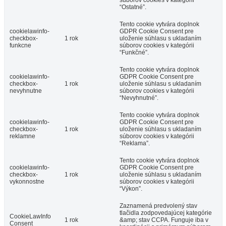
“Ostatné”.
Tento cookie vytvára doplnok
cookielawinfo-
GDPR Cookie Consent pre
checkbox-
1 rok
uloženie súhlasu s ukladaním
funkcne
súborov cookies v kategórii
“Funkčné”.
Tento cookie vytvára doplnok
cookielawinfo-
GDPR Cookie Consent pre
checkbox-
1 rok
uloženie súhlasu s ukladaním
nevyhnutne
súborov cookies v kategórii
“Nevyhnutné”.
Tento cookie vytvára doplnok
cookielawinfo-
GDPR Cookie Consent pre
checkbox-
1 rok
uloženie súhlasu s ukladaním
reklamne
súborov cookies v kategórii
“Reklama”.
Tento cookie vytvára doplnok
cookielawinfo-
GDPR Cookie Consent pre
checkbox-
1 rok
uloženie súhlasu s ukladaním
vykonnostne
súborov cookies v kategórii
“Výkon”.
Zaznamená predvolený stav
tlačidla zodpovedajúcej kategórie
CookieLawInfo
1 rok
&amp; stav CCPA. Funguje iba v
Consent