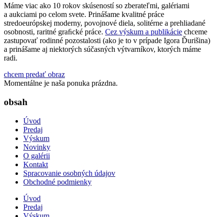
Máme viac ako 10 rokov skúseností so zberateľmi, galériami
a aukciami po celom svete. Prinášame kvalitné práce
stredoeurópskej moderny, povojnové diela, solitérne a prehliadané
osobnosti, raritné graﬁcké práce.
Cez výskum a publikácie
chceme
zastupovať rodinné pozostalosti (ako je to v prípade Igora Ďurišina)
a prinášame aj niektorých súčasných výtvarníkov, ktorých máme
radi.
chcem predať obraz
Momentálne je naša ponuka prázdna.
obsah
Úvod
Predaj
Výskum
Novinky
O galérii
Kontakt
Spracovanie osobných údajov
Obchodné podmienky
Úvod
Predaj
Výskum